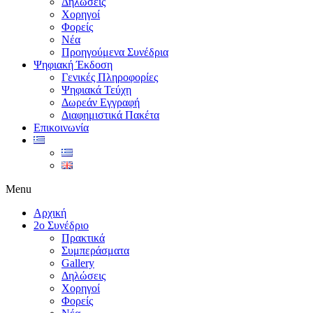
Δηλώσεις
Χορηγοί
Φορείς
Νέα
Προηγούμενα Συνέδρια
Ψηφιακή Έκδοση
Γενικές Πληροφορίες
Ψηφιακά Τεύχη
Δωρεάν Εγγραφή
Διαφημιστικά Πακέτα
Επικοινωνία
Menu
Αρχική
2ο Συνέδριο
Πρακτικά
Συμπεράσματα
Gallery
Δηλώσεις
Χορηγοί
Φορείς