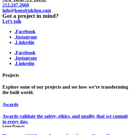
212.247.2660
info@konstruktion.com
Got a project in mind?
Let’s talk
.Facebook
.Instagram
.Linkedin
.Facebook
.Instagram
.Linkedin
Projects
Explore some of our projects and see how we’re transforming
the built world.
Awards
Awards validate the safety, ethics, and quality that we commit
to every day.
Latest Projects