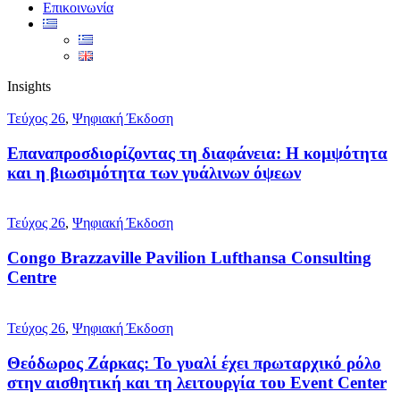
Επικοινωνία
Insights
Τεύχος 26
,
Ψηφιακή Έκδοση
Επαναπροσδιορίζοντας τη διαφάνεια: Η κομψότητα
και η βιωσιμότητα των γυάλινων όψεων
Τεύχος 26
,
Ψηφιακή Έκδοση
Congo Brazzaville Pavilion Lufthansa Consulting
Centre
Τεύχος 26
,
Ψηφιακή Έκδοση
Θεόδωρος Ζάρκας: Το γυαλί έχει πρωταρχικό ρόλο
στην αισθητική και τη λειτουργία του Event Center