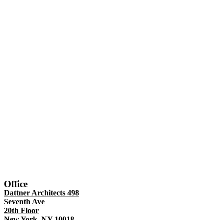
Office
Dattner Architects 498
Seventh Ave
20th Floor
New York, NY 10018