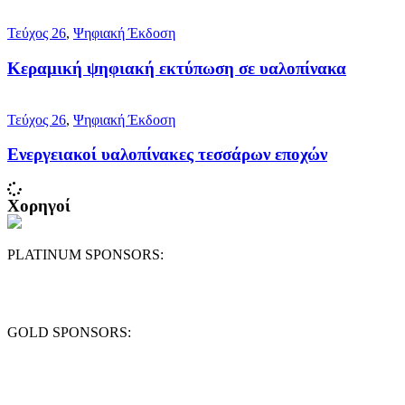
Τεύχος 26
,
Ψηφιακή Έκδοση
Κεραμική ψηφιακή εκτύπωση σε υαλοπίνακα
Τεύχος 26
,
Ψηφιακή Έκδοση
Ενεργειακοί υαλοπίνακες τεσσάρων εποχών
Χορηγοί
PLATINUM SPONSORS:
GOLD SPONSORS: