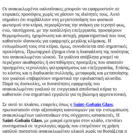
Οι ανακυκλωμένοι υαλοπίνακες μπορούν να εφαρμοστούν σε
κτιριακές προσόψεις χωρίς να χάσουν τις ιδιότητές τους. Αυτό
σημαίνει ότι συμβάλλουν στη μεγιστοποίηση του φυσικού
φωτισμού στα κτίρια, περιορίζοντας την ανάγκη για τεχνητό φως,
ενώ, ταυτόχρονα, με την κατάλληλη επεξεργασία, προσφέρουν
θερμομόνωση, ηχομόνωση και αντοχή, χαρακτηριστικά που τους
καθιστούν ιδανικούς για εφαρμογές μεγάλης κλίμακας. Η
ενσωμάτωσή τους στα κτίρια, όμως, συνοδεύεται από σημαντικές
προκλήσεις. Πρωταρχικό ζήτημα είναι η διασφάλιση της ποιότητας
του ανακυκλωμένου υλικού. Τα γυάλινα απόβλητα μπορεί να
περιέχουν ακαθαρσίες ή ανεπιθύμητες προσμίξεις που απαιτούν
προηγμένες τεχνολογίες φιλτραρίσματος και επεξεργασίας. Επίσης,
το κόστος και η διαδικασία συλλογής, μεταφοράς και μεταποίησης
του γυαλιού επιβαρύνουν σημαντικά την εφοδιαστική αλυσίδα.
Παρά τις δυσκολίες, οι δυνατότητες εφαρμογής του
ανακυκλωμένου γυαλιού σε ενεργειακά αποδοτικά κτίρια το
καθιστούν ένα σημαντικό εργαλείο για τη βιώσιμη αρχιτεκτονική.
Σε αυτό το πλαίσιο, εταιρείες όπως η
Saint
–
Gobain
Glass
,
πρωτοστατούν στην αξιοποίηση καινοτομιών για την ενσωμάτωση
ανακυκλωμένων υαλοπινάκων στις σύγχρονες κατασκευές. Η
Saint
–
Gobain
Glass
, με μακρά εμπειρία στον κλάδο, επενδύει
συστηματικά σε τεχνολογίες αιχμής που επιτρέπουν τη χρήση
υψηλού ποσοστού ανακυκλωμένου υλικού χωρίς να θυσιάζεται η