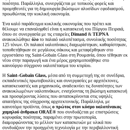
ποιότητα. Παράλληλα, συνεργάζεται με τοπικούς φορείς και
προμηθευτές για τη δημιουργία βιώσιμων αλυσίδων εφοδιασμού,
προωθώντας την κυκλική οικονομία.
Ένα καλό παράδειγμα κυκλικής οικονομίας που πρέπει και
θέλουμε να επαναληφθεί είναι η κατασκευή του Πύργου Πειραιά,
όπου σε συνεργασία με τις εταιρείες
Dimand
&
ΤΕΡΝΑ
ανακυκλώθηκε
όλο
το παλαιό υαλοπέτασμα, συνολικής ποσότητας
125 τόνων. Οι παλαιοί υαλοπίνακες διαχωρίστηκαν, καθαρίστηκαν,
τοποθετήθηκαν σε μεγάλους σάκους και μεταφέρθηκαν στο
εργοστάσιο της Saint-Gobain Glass στη Ρουμανία, όπου τέθηκαν εκ
νέου στην παραγωγή και ένα μέρος χρησιμοποιήθηκε στο
καινούργιο σύγχρονο υαλοπέτασμα του κτιρίου.
Η
Saint
–
Gobain
Glass
,
μέσα από τη συμμετοχή της σε συνέδρια,
εκπαιδευτικές πρωτοβουλίες και συνεργασίες με αρχιτέκτονες,
κατασκευαστές και μηχανικούς, αναδεικνύει τις δυνατότητες των
ανακυκλωμένων υαλοπινάκων, ενισχύοντας τη βιώσιμη κατασκευή
και προσφέροντας λύσεις που ανταποκρίνονται στις υψηλές
απαιτήσεις της σύγχρονης αρχιτεκτονικής. Παράλληλα, με
καινοτόμα προϊόντα, όπως
ο πρώτος στον κόσμο υαλοπίνακας
χαμηλού άνθρακα ORAÉ®
που συνδυάζεται με επιστρώσεις
κορυφαίας ποιότητας, παραμένει στην πρωτοπορία,
διαμορφώνοντας το μέλλον των κατασκευών με υλικά που
συνδυάζουν την προηγμένη τεχνολογία με την περιβαλλοντική