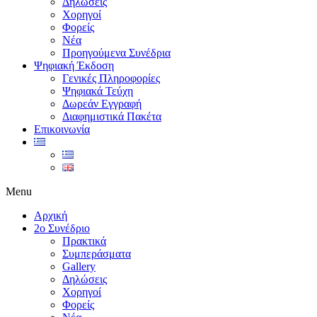
Δηλώσεις
Χορηγοί
Φορείς
Νέα
Προηγούμενα Συνέδρια
Ψηφιακή Έκδοση
Γενικές Πληροφορίες
Ψηφιακά Τεύχη
Δωρεάν Εγγραφή
Διαφημιστικά Πακέτα
Επικοινωνία
Menu
Αρχική
2ο Συνέδριο
Πρακτικά
Συμπεράσματα
Gallery
Δηλώσεις
Χορηγοί
Φορείς