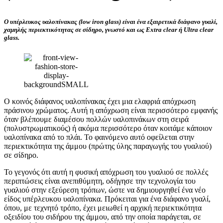
O υπέρλευκος υαλοπίνακας (low iron glass) είναι ένα εξαιρετικά διάφανο γυαλί,
χαμηλής περιεκτικότητας σε σίδηρο, γνωστό και ως Extra clear ή Ultra clear
glass.
Ο κοινός διάφανος υαλοπίνακας έχει μια ελαφριά απόχρωση
πράσινου χρώματος. Αυτή η απόχρωση είναι περισσότερο εμφανής
όταν βλέπουμε διαμέσου πολλών υαλοπινάκων στη σειρά
(πολυστρωματικούς) ή ακόμα περισσότερο όταν κοιτάμε κάποιον
υαλοπίνακα από το πλάι. Το φαινόμενο αυτό οφείλεται στην
περιεκτικότητα της άμμου (πρώτης ύλης παραγωγής του γυαλιού)
σε σίδηρο.
Το γεγονός ότι αυτή η φυσική απόχρωση του γυαλιού σε πολλές
περιπτώσεις είναι ανεπιθύμητη, οδήγησε την τεχνολογία του
γυαλιού στην εξεύρεση τρόπων, ώστε να δημιουργηθεί ένα νέο
είδος υπέρλευκου υαλοπίνακα. Πρόκειται για ένα διάφανο γυαλί,
όπου, με τεχνητό τρόπο, έχει μειωθεί η αρχική περιεκτικότητα
οξειδίου του σιδήρου της άμμου, από την οποία παράγεται, σε