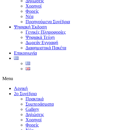
Δηλώσεις
Χορηγοί
Φορείς
Νέα
Προηγούμενα Συνέδρια
Ψηφιακή Έκδοση
Γενικές Πληροφορίες
Ψηφιακά Τεύχη
Δωρεάν Εγγραφή
Διαφημιστικά Πακέτα
Επικοινωνία
Menu
Αρχική
2ο Συνέδριο
Πρακτικά
Συμπεράσματα
Gallery
Δηλώσεις
Χορηγοί
Φορείς