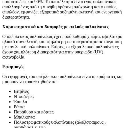
ποσοστό έως και 90%. Το αποτέλεσμα είναι ένας υαλοπίνακας
απαλλαγμένος από τη συνήθη πράσινη απόχρωση και ο οποίος,
επιπλέον, εμφανίζει εξαιρετικά αυξημένη φωτεινή και ενεργειακή
διαπερατότητα.
Χαρακτηριστικά και διαφορές με απλούς υαλοπίνακες
Ο υπέρλευκος υαλοπίνακας έχει πολύ καθαρό χρώμα, υψηλότερο
ηλιακό συντελεστή και υψηλότερη φωτοπερατότητα σε σύγκριση
με τον λευκό υαλοπίνακα. Επίσης, οι έξτρα λευκοί υαλοπίνακες
έχουν χαμηλότερη διαπερατότητα στην υπεριώδη (UV)
ακτινοβολία.
Εφαρμογές
Οι εφαρμογές του υπέρλευκου υαλοπίνακα είναι απεριόριστες και
μπορούν να τοποθετηθούν σε :
Βιτρίνες
Ντουζιέρες
Έπιπλα
Ράφια
Παράθυρα και πόρτες
Μπαλκόνια
Πολυστρωματικούς υαλοπίνακες (αλεξίσφαιρους ,
αντιβάνταλ κ.λπ.)