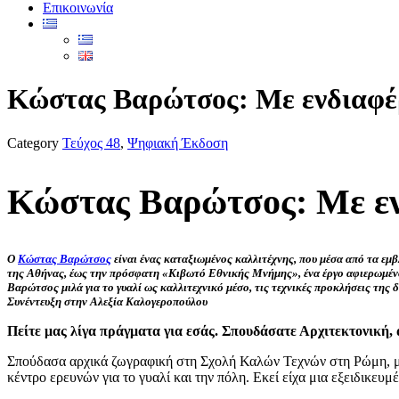
Επικοινωνία
Κώστας Βαρώτσος: Με ενδιαφέρε
Category
Τεύχος 48
,
Ψηφιακή Έκδοση
Κώστας Βαρώτσος
: Με ε
Ο
Κώστας Βαρώτσος
είναι ένας καταξιωμένος καλλιτέχνης, που μέσα από τα εμ
της Αθήνας, έως την πρόσφατη «Κιβωτό Εθνικής Μνήμης», ένα έργο αφιερωμένο 
Βαρώτσος μιλά για το γυαλί ως καλλιτεχνικό μέσο, τις τεχνικές προκλήσεις της 
Συνέντευξη στην Αλεξία Καλογεροπούλου
Πείτε μας λίγα πράγματα για εσάς. Σπουδάσατε Αρχιτεκτονική, 
Σπούδασα αρχικά ζωγραφική στη Σχολή Καλών Τεχνών στη Ρώμη, μετ
κέντρο ερευνών για το γυαλί και την πόλη. Εκεί είχα μια εξειδικευ