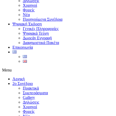
Δηλώσεις
Χορηγοί
Φορείς
Νέα
Προηγούμενα Συνέδρια
Ψηφιακή Έκδοση
Γενικές Πληροφορίες
Ψηφιακά Τεύχη
Δωρεάν Εγγραφή
Διαφημιστικά Πακέτα
Επικοινωνία
Menu
Αρχική
2ο Συνέδριο
Πρακτικά
Συμπεράσματα
Gallery
Δηλώσεις
Χορηγοί
Φορείς