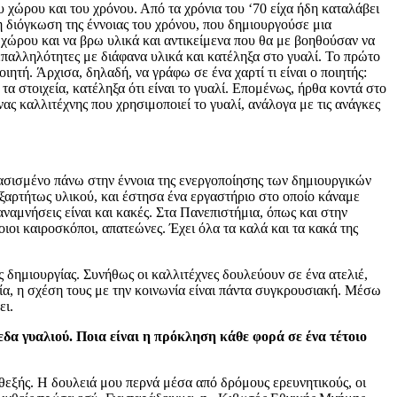
 χώρου και του χρόνου. Από τα χρόνια του ‘70 είχα ήδη καταλάβει
η διόγκωση της έννοιας του χρόνου, που δημιουργούσε μια
 χώρου και να βρω υλικά και αντικείμενα που θα με βοηθούσαν να
επαλληλότητες με διάφανα υλικά και κατέληξα στο γυαλί. Το πρώτο
ιητή. Άρχισα, δηλαδή, να γράφω σε ένα χαρτί τι είναι ο ποιητής:
 τα στοιχεία, κατέληξα ότι είναι το γυαλί. Επομένως, ήρθα κοντά στο
ας καλλιτέχνης που χρησιμοποιεί το γυαλί, ανάλογα με τις ανάγκες
 βασισμένο πάνω στην έννοια της ενεργοποίησης των δημιουργικών
εξαρτήτως υλικού, και έστησα ένα εργαστήριο στο οποίο κάναμε
αναμνήσεις είναι και κακές. Στα Πανεπιστήμια, όπως και στην
ιοι καιροσκόποι, απατεώνες. Έχει όλα τα καλά και τα κακά της
 δημιουργίας. Συνήθως οι καλλιτέχνες δουλεύουν σε ένα ατελιέ,
νία, η σχέση τους με την κοινωνία είναι πάντα συγκρουσιακή. Μέσω
ει.
δα γυαλιού. Ποια είναι η πρόκληση κάθε φορά σε ένα τέτοιο
καθεξής. Η δουλειά μου περνά μέσα από δρόμους ερευνητικούς, οι