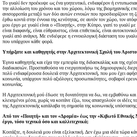
Το γυαλί δεν προέκυψε ως ένα γοητευτικό, ενδιαφέρον ή εντυπωσιακ
την αλλοίωση του χρόνου και του χώρου, λόγω της βιομηχανικής επ
ανισορροπία μεταξύ των δύο αυτών εννοιών που προσδιορίζουν τη ζ
έρθω κοντά στην έννοια της κενότητας, σε αυτόν τον χώρο, τον ατό
μου έργο με γυαλί είναι ο «Ποιητής», στην Κύπρο, γιατί το γυαλί μ
είναι διαφανής, είναι εύθραυστος, είναι επιθετικός, είναι αυτοκτον
γυαλί από ανάγκη. Με ενδιέφερε η εννοιολογική διάσταση του γυαλι
που υπάρχουν κάθε φορά.
Υπήρξατε και καθηγητής στην Αρχιτεκτονική Σχολή του Αριστ
Έγινα καθηγητής και είχα την εμπειρία της διδασκαλίας και της σχ
διαδικασιών. Προσπαθούσα να ενεργοποιήσω τις δημιουργικές διεργα
πολύ ενδιαφέρουσα δουλειά στην Αρχιτεκτονική, που μου έχει αφήσει
κοινωνία, υπάρχουν πολύ αξιόλογες προσωπικότητες, σοβαροί ερευνη
κοινωνίας.
Η Αρχιτεκτονική μού έδωσε τη δυνατότητα να δω, να εμβαθύνω και ν
κλεισμένοι μέσα, χωρίς να κοιτάνε έξω, τους απασχολούν οι ιδέες τ
της Αρχιτεκτονικής κατάλαβα τη σημασία της κοινωνικής υπόστασης τ
Από τον «Ποιητή» και τον «Δρομέα» έως την «Κιβωτό Εθνικής Μ
έργο, τόσο τεχνικά όσο και καλλιτεχνικά;
Κοιτάξτε, η δουλειά μου είναι εξελικτική. Δεν έχω μια ιδέα τώρα κ