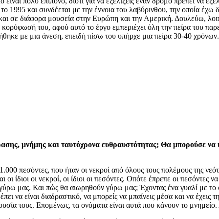
τό είναι πολύ επίπονο, διότι για να εξελίξεις έναν δρόμο πρέπει να 
ό το 1995 και συνδέεται με την έννοια του λαβύρινθου, την οποία έχ
αι σε διάφορα μουσεία στην Ευρώπη και την Αμερική. Δουλεύω, λοιπ
κορύφωσή του, αφού αυτό το έργο εμπεριέχει όλη την πείρα του παρε
γήθηκε με μια άνεση, επειδή πίσω του υπήρχε μια πείρα 30-40 χρόνων.
ασης, μνήμης και ταυτόχρονα ευθραυστότητας; Θα μπορούσε να ισχ
21.000 πεσόντες, που ήταν οι νεκροί από όλους τους πολέμους της νεό
 οι ίδιοι οι νεκροί, οι ίδιοι οι πεσόντες. Οπότε έπρεπε οι πεσόντες ν
ύρω μας. Και πώς θα αιωρηθούν γύρω μας; Έχοντας ένα γυαλί με το όν
έπει να είναι διαδραστικό, να μπορείς να μπαίνεις μέσα και να έχεις 
ουσία τους. Επομένως, τα ονόματα είναι αυτά που κάνουν το μνημείο.