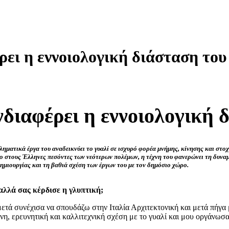
ι η εννοιολογική διάσταση του
νδιαφέρει η εννοιολογική 
βληματικά έργα του αναδεικνύει το γυαλί σε ισχυρό φορέα μνήμης, κίνησης και σ
στους Έλληνες πεσόντες των νεότερων πολέμων, η τέχνη του φανερώνει τη δυναμι
δημιουργίας και τη βαθιά σχέση των έργων του με τον δημόσιο χώρο.
αλλά σας κέρδισε η γλυπτική;
ά συνέχισα να σπουδάζω στην Ιταλία Αρχιτεκτονική και μετά πήγα μ
μένη, ερευνητική και καλλιτεχνική σχέση με το γυαλί και μου οργάνω