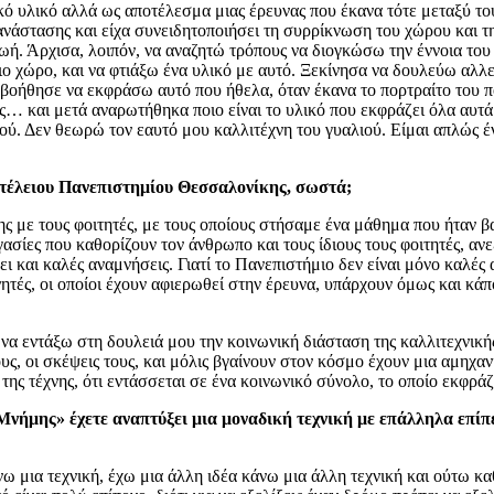
ό υλικό αλλά ως αποτέλεσμα μιας έρευνας που έκανα τότε μεταξύ του
ανάστασης και είχα συνειδητοποιήσει τη συρρίκνωση του χώρου και τ
ωή. Άρχισα, λοιπόν, να αναζητώ τρόπους να διογκώσω την έννοια του
φιο χώρο, και να φτιάξω ένα υλικό με αυτό. Ξεκίνησα να δουλεύω αλλ
ε βοήθησε να εκφράσω αυτό που ήθελα, όταν έκανα το πορτραίτο του πο
ικός… και μετά αναρωτήθηκα ποιο είναι το υλικό που εκφράζει όλα αυτά
ού. Δεν θεωρώ τον εαυτό μου καλλιτέχνη του γυαλιού. Είμαι απλώς έν
οτέλειου Πανεπιστημίου Θεσσαλονίκης, σωστά;
έσης με τους φοιτητές, με τους οποίους στήσαμε ένα μάθημα που ήταν
σίες που καθορίζουν τον άνθρωπο και τους ίδιους τους φοιτητές, αν
 και καλές αναμνήσεις. Γιατί το Πανεπιστήμιο δεν είναι μόνο καλές 
τές, οι οποίοι έχουν αφιερωθεί στην έρευνα, υπάρχουν όμως και κάπο
α εντάξω στη δουλειά μου την κοινωνική διάσταση της καλλιτεχνικής
ους, οι σκέψεις τους, και μόλις βγαίνουν στον κόσμο έχουν μια αμηχα
ης τέχνης, ότι εντάσσεται σε ένα κοινωνικό σύνολο, το οποίο εκφράζ
νήμης» έχετε αναπτύξει μια μοναδική τεχνική με επάλληλα επίπε
άνω μια τεχνική, έχω μια άλλη ιδέα κάνω μια άλλη τεχνική και ούτω 