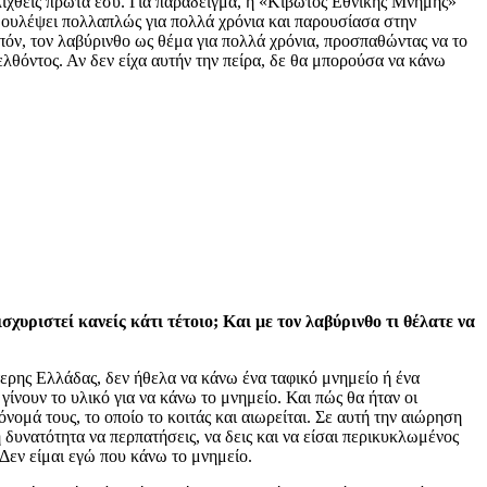
εξελιχθείς πρώτα εσύ. Για παράδειγμα, η «Κιβωτός Εθνικής Μνήμης»
ω δουλέψει πολλαπλώς για πολλά χρόνια και παρουσίασα στην
όν, τον λαβύρινθο ως θέμα για πολλά χρόνια, προσπαθώντας να το
λθόντος. Αν δεν είχα αυτήν την πείρα, δε θα μπορούσα να κάνω
υριστεί κανείς κάτι τέτοιο; Και με τον λαβύρινθο τι θέλατε να
τερης Ελλάδας, δεν ήθελα να κάνω ένα ταφικό μνημείο ή ένα
α γίνουν το υλικό για να κάνω το μνημείο. Και πώς θα ήταν οι
ομά τους, το οποίο το κοιτάς και αιωρείται. Σε αυτή την αιώρηση
τη δυνατότητα να περπατήσεις, να δεις και να είσαι περικυκλωμένος
 Δεν είμαι εγώ που κάνω το μνημείο.