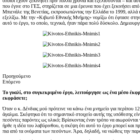
οποίοι έχουν ξεκινήσει πριν πολλά χρόνια και εξελίσσονται – και αυ
που έγινε στο ΓΕΣ, στηρίζεται σε μια έρευνα που έχει ξεκινήσει απ
Μπιενάλε της Βενετίας, εκπροσωπώντας την Ελλάδα το 1999, αλλά κ
εξελίξω. Με την «Κιβωτό Εθνικής Μνήμης» νομίζω ότι έφτασε στην 
αυτό το έργο, το οποίο, τεχνικά, ήταν πάρα πολύ δύσκολο. Δημιουρ
Προηγούμενο
Επόμενο
Το γυαλί, στο συγκεκριμένο έργο, λειτούργησε ως ένα μέσο έκφρ
εκφράσετε;
Όταν ο κ. Δένδιας μού πρότεινε να κάνω ένα μνημείο για περίπου 1
άγαλμα. Σκέφτηκα ότι το σημαντικό στοιχείο αυτής της υπόθεσης είναι
πεσόντες παρόντες ως υλικό; Βρίσκοντας έναν τρόπο να αιωρούνται γ
ήρθε η ιδέα του λαβύρινθου, η σκέψη ότι αυτό το έργο μπορεί και πρ
πια από τα ονόματα των πεσόντων. Άρα, δηλαδή, να νιώθεις την παρ