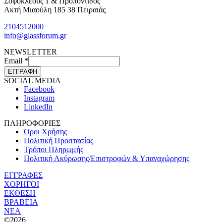
Σοφοκλέους 1 & Προποντίδος
Ακτή Μιαούλη 185 38 Πειραιάς
2104512000
info@glassforum.gr
NEWSLETTER
Email
*
ΕΓΓΡΑΦΗ
SOCIAL MEDIA
Facebook
Instagram
LinkedIn
ΠΛΗΡΟΦΟΡΙΕΣ
Όροι Χρήσης
Πολιτική Προστασίας
Τρόποι Πληρωμής
Πολιτική Ακύρωσης/Επιστροφών & Υπαναχώρησης
ΕΓΓΡΑΦΕΣ
ΧΟΡΗΓΟΙ
ΕΚΘΕΣΗ
ΒΡΑΒΕΙΑ
ΝΕΑ
©2026