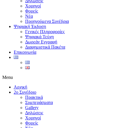
Δηλώσεις
Χορηγοί
Φορείς
Νέα
Προηγούμενα Συνέδρια
Ψηφιακή Έκδοση
Γενικές Πληροφορίες
Ψηφιακά Τεύχη
Δωρεάν Εγγραφή
Διαφημιστικά Πακέτα
Επικοινωνία
Menu
Αρχική
2ο Συνέδριο
Πρακτικά
Συμπεράσματα
Gallery
Δηλώσεις
Χορηγοί
Φορείς