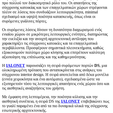
προ πολλού τον διακοσμητικό ρόλο του. Οι απαιτήσεις της
σύγχρονης κατοικίας και των επαγγελματικών χώρων στρέφονται
πλέον σε λύσεις που συνδυάζουν λειτουργικότητα, minimal
σχεδιασμό και υψηλή ποιότητα κατασκευής, όπως είναι οι
συρόμενες γυάλινες πόρτες.
Οι συρόμενες λύσεις δίνουν τη δυνατότητα διαχωρισμού ενός
ενιαίου χώρου σε μικρότερες λειτουργικές ενότητες, διατηρώντας
την ευελιξία και την ανοιχτή αρχιτεκτονική αντίληψη που
χαρακτηρίζει τις σύγχρονες κατοικίες και τα επαγγελματικά
περιβάλλοντα. Προσφέρουν σημαντικά πλεονεκτήματα, καθώς
εξοικονομούν πολύτιμο χώρο κίνησης και επιτρέπουν καλύτερη
αξιοποίηση της επίπλωσης και της καθημερινότητας.
Η
IALONET
παρουσιάζει τη σειρά συρόμενων πορτών
DS
, μια
ολοκληρωμένη πρόταση που ανταποκρίνεται στις ανάγκες του
σύγχρονου interior design. Η σειρά αποτελείται από δέκα μοντέλα
(εννέα χειροκίνητα και ένα αυτόματο), σχεδιασμένα ώστε να
εξυπηρετούν τόσο τις λειτουργικές απαιτήσεις ενός χώρου όσο και
τις αισθητικές αναζητήσεις του χρήστη.
Με έμφαση στη λεπτομέρεια, την ποιότητα κύλισης και την
αισθητική συνέπεια, η σειρά DS της
IALONET
επιβεβαιώνει πως
το γυαλί παραμένει ένα από τα πιο δυναμικά υλικά της σύγχρονης
εσωτερικής αρχιτεκτονικής.