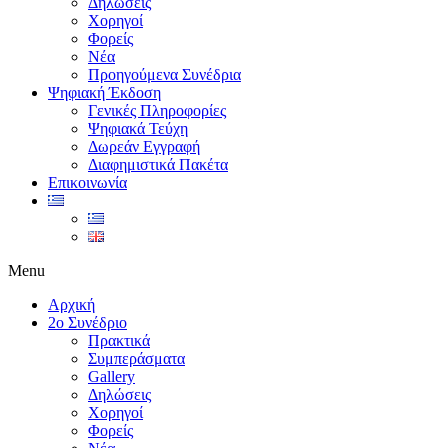
Δηλώσεις
Χορηγοί
Φορείς
Νέα
Προηγούμενα Συνέδρια
Ψηφιακή Έκδοση
Γενικές Πληροφορίες
Ψηφιακά Τεύχη
Δωρεάν Εγγραφή
Διαφημιστικά Πακέτα
Επικοινωνία
Menu
Αρχική
2ο Συνέδριο
Πρακτικά
Συμπεράσματα
Gallery
Δηλώσεις
Χορηγοί
Φορείς