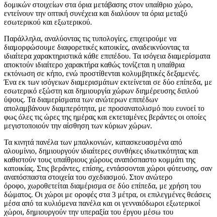
δομικών στοιχείων στα όρια μετάβασης στον υπαίθριο χώρο,
εντείνουν την οπτική συνέχεια και διαλύουν τα όρια μεταξύ
εσωτερικού και εξωτερικού.
Παράλληλα, αναλύοντας τις τυπολογίες, επιχειρούμε να
διαμορφώσουμε διαφορετικές κατοικίες, αναδεικνύοντας τα
ιδιαίτερα χαρακτηριστικά κάθε επιπέδου. Τα ισόγεια διαμερίσματα
αποκτούν ιδιαίτερο χαρακτήρα καθώς τονίζεται η υπαίθρια
εκτόνωση σε κήπο, ενώ προστίθενται κολυμβητικές δεξαμενές.
Ένα εκ των ισόγειων διαμερισμάτων εκτείνεται σε δύο επίπεδα, με
εσωτερικό εξώστη και δημιουργία χώρων διημέρευσης διπλού
ύψους. Τα διαμερίσματα των ανώτερων επιπέδων
απολαμβάνουν διαμπερότητα, με προσανατολισμό που ευνοεί το
φως όλες τις ώρες της ημέρας και εκτεταμένες βεράντες οι οποίες
μεγιστοποιούν την αίσθηση των κύριων χώρων.
Τα κινητά πανέλα των μπαλκονιών, κατασκευασμένα από
αλουμίνιο, δημιουργούν ιδιαίτερες συνθήκες ιδιωτικότητας και
καθιστούν τους υπαίθριους χώρους αναπόσπαστο κομμάτι της
κατοικίας. Στις βεράντες, επίσης, εντάσσονται χώροι φύτευσης, σαν
αναπόσπαστα στοιχεία του σχεδιασμού. Στον ανώτερο
όροφο, χωροθετείται διαμέρισμα σε δύο επίπεδα, με χρήση του
δώματος. Οι χώροι με οροφές στα 3 μέτρα, οι επιλεγμένες θεάσεις
μέσα από τα κυλιόμενα πανέλα και οι γενναιόδωροι εξωτερικοί
χώροι, δημιουργούν την υπεραξία του έργου μέσω του