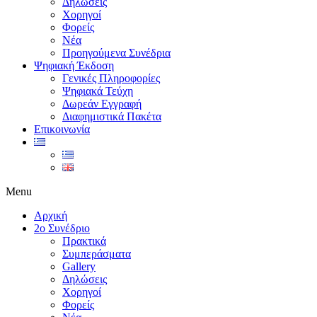
Δηλώσεις
Χορηγοί
Φορείς
Νέα
Προηγούμενα Συνέδρια
Ψηφιακή Έκδοση
Γενικές Πληροφορίες
Ψηφιακά Τεύχη
Δωρεάν Εγγραφή
Διαφημιστικά Πακέτα
Επικοινωνία
Menu
Αρχική
2ο Συνέδριο
Πρακτικά
Συμπεράσματα
Gallery
Δηλώσεις
Χορηγοί
Φορείς