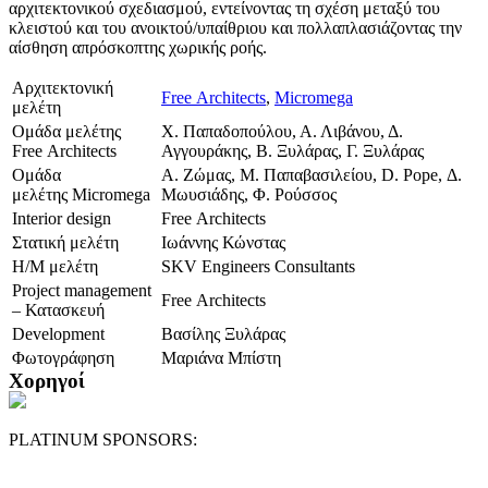
αρχιτεκτονικού σχεδιασμού, εντείνοντας τη σχέση μεταξύ του
κλειστού και του ανοικτού/υπαίθριου και πολλαπλασιάζοντας την
αίσθηση απρόσκοπτης χωρικής ροής.
Αρχιτεκτονική
Free Architects
,
Micromega
μελέτη
Ομάδα μελέτης
Χ. Παπαδοπούλου, Α. Λιβάνου, Δ.
Free Architects
Αγγουράκης, Β. Ξυλάρας, Γ. Ξυλάρας
Ομάδα
A. Ζώμας, Μ. Παπαβασιλείου, D. Pope, Δ.
μελέτης Micromega
Μωυσιάδης, Φ. Ρούσσος
Interior design
Free Architects
Στατική μελέτη
Ιωάννης Κώνστας
Η/Μ μελέτη
SKV Engineers Consultants
Project management
Free Architects
– Κατασκευή
Development
Βασίλης Ξυλάρας
Φωτογράφηση
Μαριάνα Μπίστη
Χορηγοί
PLATINUM SPONSORS: