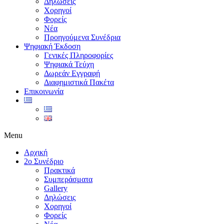
Δηλώσεις
Χορηγοί
Φορείς
Νέα
Προηγούμενα Συνέδρια
Ψηφιακή Έκδοση
Γενικές Πληροφορίες
Ψηφιακά Τεύχη
Δωρεάν Εγγραφή
Διαφημιστικά Πακέτα
Επικοινωνία
Menu
Αρχική
2ο Συνέδριο
Πρακτικά
Συμπεράσματα
Gallery
Δηλώσεις
Χορηγοί
Φορείς