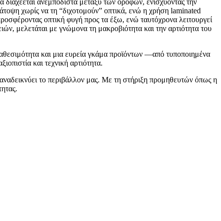
να διαχέεται ανεμπόδιστα μεταξύ των ορόφων, ενισχύοντας την
άτοψη χωρίς να τη “διχοτομούν” οπτικά, ενώ η χρήση laminated
, προσφέροντας οπτική φυγή προς τα έξω, ενώ ταυτόχρονα λειτουργεί
ών, μελετάται με γνώμονα τη μακροβιότητα και την αρτιότητα του
ιαθεσιμότητα και μια ευρεία γκάμα προϊόντων —από τυποποιημένα
ιοπιστία και τεχνική αρτιότητα.
ι αναδεικνύει το περιβάλλον μας. Με τη στήριξη προμηθευτών όπως η
τητας.