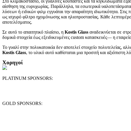
Στο κλιμακοστάσιο, οι γυάλινες κουπαστές και τα κιγκλιδώματα εξα
αίσθηση της ευρυχωρίας. Παράλληλα, τα εσωτερικά υαλοπετάσματα, 
λύσεων ή ειδικών φιλμ εγγυάται την απαραίτητη ιδιωτικότητα. Στις 
ως ισχυρό φίλτρο ηχομόνωσης και ηλιοπροστασίας. Κάθε λεπτομέρει
αποτελέσματος.
Σε αυτό το απαιτητικό πλαίσιο, η
Kostis
Glass
αναδεικνύεται σε στρ
δομικά στοιχεία έως εξειδικευμένες custom κατασκευές— η εταιρεία 
Το γυαλί στην πολυκατοικία δεν αποτελεί στοιχείο πολυτελείας, αλ
Kostis
Glass
, το υλικό αυτό καθίσταται μια προσιτή και αξιόπιστη 
Χορηγοί
PLATINUM SPONSORS:
GOLD SPONSORS: