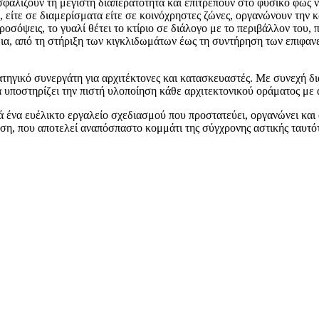
σφαλίζουν τη μέγιστη διαπερατότητα και επιτρέπουν στο φυσικό φως 
είτε σε διαμερίσματα είτε σε κοινόχρηστες ζώνες, οργανώνουν την κ
προσόψεις, το γυαλί θέτει το κτίριο σε διάλογο με το περιβάλλον του
α, από τη στήριξη των κιγκλιδωμάτων έως τη συντήρηση των επιφανει
ατηγικό συνεργάτη για αρχιτέκτονες και κατασκευαστές. Με συνεχή δ
υποστηρίζει την πιστή υλοποίηση κάθε αρχιτεκτονικού οράματος με αξ
λά ένα ευέλικτο εργαλείο σχεδιασμού που προστατεύει, οργανώνει κα
λύση, που αποτελεί αναπόσπαστο κομμάτι της σύγχρονης αστικής ταυτό