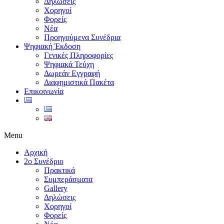
Δηλώσεις
Χορηγοί
Φορείς
Νέα
Προηγούμενα Συνέδρια
Ψηφιακή Έκδοση
Γενικές Πληροφορίες
Ψηφιακά Τεύχη
Δωρεάν Εγγραφή
Διαφημιστικά Πακέτα
Επικοινωνία
Menu
Αρχική
2ο Συνέδριο
Πρακτικά
Συμπεράσματα
Gallery
Δηλώσεις
Χορηγοί
Φορείς