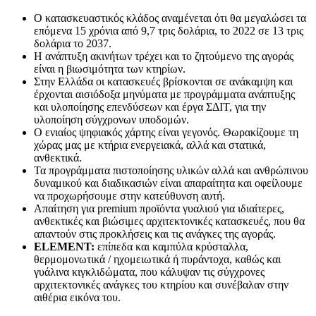
Ο κατασκευαστικός κλάδος αναμένεται ότι θα μεγαλώσει τα
επόμενα 15 χρόνια από 9,7 τρις δολάρια, το 2022 σε 13 τρις
δολάρια το 2037.
Η ανάπτυξη ακινήτων τρέχει και το ζητούμενο της αγοράς
είναι η βιωσιμότητα των κτηρίων.
Στην Ελλάδα οι κατασκευές βρίσκονται σε ανάκαμψη και
έρχονται αισιόδοξα μηνύματα με προγράμματα ανάπτυξης
και υλοποίησης επενδύσεων και έργα ΣΔΙΤ, για την
υλοποίηση σύγχρονων υποδομών.
Ο ενιαίος ψηφιακός χάρτης είναι γεγονός. Θωρακίζουμε τη
χώρας μας με κτήρια ενεργειακά, αλλά και στατικά,
ανθεκτικά.
Τα προγράμματα πιστοποίησης υλικών αλλά και ανθρώπινου
δυναμικού και διαδικασιών είναι απαραίτητα και οφείλουμε
να προχωρήσουμε στην κατεύθυνση αυτή.
Απαίτηση για premium προϊόντα γυαλιού για ιδιαίτερες,
ανθεκτικές και βιώσιμες αρχιτεκτονικές κατασκευές, που θα
απαντούν στις προκλήσεις και τις ανάγκες της αγοράς.
ELEMENT:
επίπεδα και καμπύλα κρύσταλλα,
θερμομονωτικά / ηχομειωτικά ή πυράντοχα, καθώς και
γυάλινα κιγκλιδώματα, που κάλυψαν τις σύγχρονες
αρχιτεκτονικές ανάγκες του κτηρίου και συνέβαλαν στην
αιθέρια εικόνα του.