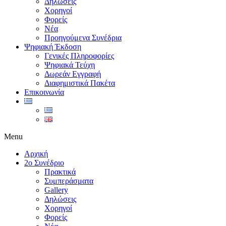
Δηλώσεις
Χορηγοί
Φορείς
Νέα
Προηγούμενα Συνέδρια
Ψηφιακή Έκδοση
Γενικές Πληροφορίες
Ψηφιακά Τεύχη
Δωρεάν Εγγραφή
Διαφημιστικά Πακέτα
Επικοινωνία
Menu
Αρχική
2ο Συνέδριο
Πρακτικά
Συμπεράσματα
Gallery
Δηλώσεις
Χορηγοί
Φορείς