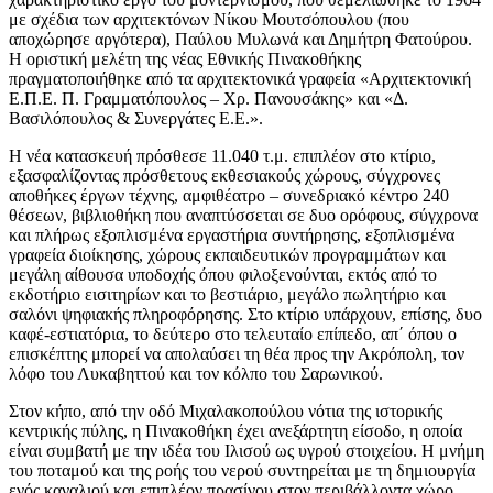
με σχέδια των αρχιτεκτόνων Νίκου Μουτσόπουλου (που
αποχώρησε αργότερα), Παύλου Μυλωνά και Δημήτρη Φατούρου.
Η οριστική μελέτη της νέας Εθνικής Πινακοθήκης
πραγματοποιήθηκε από τα αρχιτεκτονικά γραφεία «Αρχιτεκτονική
Ε.Π.Ε. Π. Γραμματόπουλος – Χρ. Πανουσάκης» και «Δ.
Βασιλόπουλος & Συνεργάτες Ε.Ε.».
Η νέα κατασκευή πρόσθεσε 11.040 τ.μ. επιπλέον στο κτίριο,
εξασφαλίζοντας πρόσθετους εκθεσιακούς χώρους, σύγχρονες
αποθήκες έργων τέχνης, αμφιθέατρο – συνεδριακό κέντρο 240
θέσεων, βιβλιοθήκη που αναπτύσσεται σε δυο ορόφους, σύγχρονα
και πλήρως εξοπλισμένα εργαστήρια συντήρησης, εξοπλισμένα
γραφεία διοίκησης, χώρους εκπαιδευτικών προγραμμάτων και
μεγάλη αίθουσα υποδοχής όπου φιλοξενούνται, εκτός από το
εκδοτήριο εισιτηρίων και το βεστιάριο, μεγάλο πωλητήριο και
σαλόνι ψηφιακής πληροφόρησης. Στο κτίριο υπάρχουν, επίσης, δυο
καφέ-εστιατόρια, το δεύτερο στο τελευταίο επίπεδο, απ΄ όπου ο
επισκέπτης μπορεί να απολαύσει τη θέα προς την Ακρόπολη, τον
λόφο του Λυκαβηττού και τον κόλπο του Σαρωνικού.
Στον κήπο, από την οδό Μιχαλακοπούλου νότια της ιστορικής
κεντρικής πύλης, η Πινακοθήκη έχει ανεξάρτητη είσοδο, η οποία
είναι συμβατή με την ιδέα του Ιλισού ως υγρού στοιχείου. Η μνήμη
του ποταμού και της ροής του νερού συντηρείται με τη δημιουργία
ενός καναλιού και επιπλέον πρασίνου στον περιβάλλοντα χώρο.