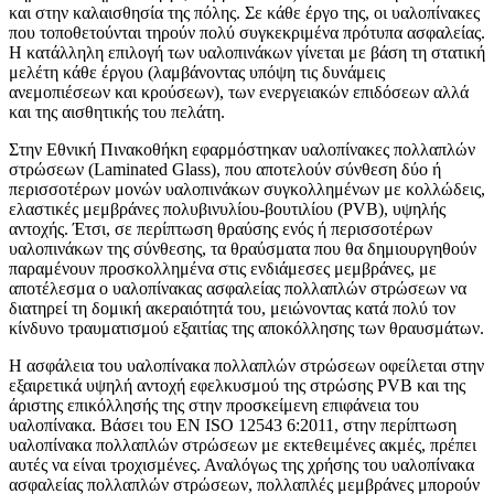
και στην καλαισθησία της πόλης. Σε κάθε έργο της, οι υαλοπίνακες
που τοποθετούνται τηρούν πολύ συγκεκριμένα πρότυπα ασφαλείας.
Η κατάλληλη επιλογή των υαλοπινάκων γίνεται με βάση τη στατική
μελέτη κάθε έργου (λαμβάνοντας υπόψη τις δυνάμεις
ανεμοπιέσεων και κρούσεων), των ενεργειακών επιδόσεων αλλά
και της αισθητικής του πελάτη.
Στην Εθνική Πινακοθήκη εφαρμόστηκαν υαλοπίνακες πολλαπλών
στρώσεων (Laminated Glass), που αποτελούν σύνθεση δύο ή
περισσοτέρων μονών υαλοπινάκων συγκολλημένων με κολλώδεις,
ελαστικές μεμβράνες πολυβινυλίου-βουτιλίου (PVB), υψηλής
αντοχής. Έτσι, σε περίπτωση θραύσης ενός ή περισσοτέρων
υαλοπινάκων της σύνθεσης, τα θραύσματα που θα δημιουργηθούν
παραμένουν προσκολλημένα στις ενδιάμεσες μεμβράνες, με
αποτέλεσμα ο υαλοπίνακας ασφαλείας πολλαπλών στρώσεων να
διατηρεί τη δομική ακεραιότητά του, μειώνοντας κατά πολύ τον
κίνδυνο τραυματισμού εξαιτίας της αποκόλλησης των θραυσμάτων.
Η ασφάλεια του υαλοπίνακα πολλαπλών στρώσεων οφείλεται στην
εξαιρετικά υψηλή αντοχή εφελκυσμού της στρώσης PVB και της
άριστης επικόλλησής της στην προσκείμενη επιφάνεια του
υαλοπίνακα. Βάσει του ΕΝ ISO 12543 6:2011, στην περίπτωση
υαλοπίνακα πολλαπλών στρώσεων με εκτεθειμένες ακμές, πρέπει
αυτές να είναι τροχισμένες. Αναλόγως της χρήσης του υαλοπίνακα
ασφαλείας πολλαπλών στρώσεων, πολλαπλές μεμβράνες μπορούν