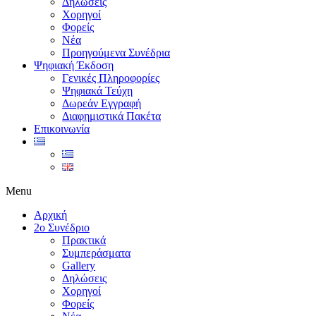
Δηλώσεις
Χορηγοί
Φορείς
Νέα
Προηγούμενα Συνέδρια
Ψηφιακή Έκδοση
Γενικές Πληροφορίες
Ψηφιακά Τεύχη
Δωρεάν Εγγραφή
Διαφημιστικά Πακέτα
Επικοινωνία
Menu
Αρχική
2ο Συνέδριο
Πρακτικά
Συμπεράσματα
Gallery
Δηλώσεις
Χορηγοί
Φορείς