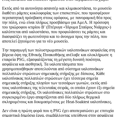
Εκτός από τα αυτονόητα ασανσέρ και κλιμακοστάσια, το μουσείο
διαθέτει ράμπες κυκλοφορίας των επισκεπτών, που προσφέρουν
περιπατητική πρόσβαση στους ορόφους, με πανοραμική θέα προς
την πόλη, ενώ είναι πλήρως προσβάσιμο για ΑμεΑ. Η πρόσοψη
του τριώροφου κτιρίου Β’ (Πτέρυγα «Ίδρυμα Σταύρος Νιάρχος»)
καλύπτεται από υαλοστάσιο, που προφυλάσσει τις ράμπες και
διασφαλίζει τη φωτεινότητα και το άνοιγμα προς την πόλη, που
αποτελεί ζητούμενο για το νέο μουσείο.
Tην παραγωγή των πολυστρωματικών υαλοπινάκων ασφαλείας στη
βόρεια όψη της Εθνικής Πινακοθήκης ανέλαβε και ολοκλήρωσε η
εταιρεία PSG, εξασφαλίζοντας τη μέγιστη δυνατή ποιότητα,
ασφάλεια και αισθητική. Τα υαλοπετάσματα που
χρησιμοποιήθηκαν αποτελούνται από σύστημα υαλοπινάκων
πολλαπλών στρώσεων σημειακής στήριξης με δίσκους. Κάθε
υαλοπίνακας πολλαπλών στρώσεων έχει τέσσερα σημεία
σημειακής στήριξης πλησίον των τεσσάρων γωνιών, εκτός από
τους υαλοπίνακες της τελευταίας σειράς, οι οποίοι έχουν έξι σημεία
σημειακής στήριξης. Οι υαλοπίνακες πολλαπλών στρώσεων στο
συγκεκριμένο έργο απαρτίζονται από δύο πλήρως θερμικά
σκληρυμένους και δοκιμασμένους με Heat-Soaktest υαλοπίνακες.
Δεν είναι η πρώτη φορά που η PSG έχει αποπερατώσει με επιτυχία
σημαντικά δημόσια έργα, συμβάλλοντας υπεύθυνα στην ασφάλεια