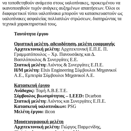
να τοποθετηθούν ανάμεσα στους υαλοπίνακες, προκειμένου να
ικανοποιηθούν τυχόν ανάγκες αυξημένων απαιτήσεων. Όλοι οι
διαφορετικοί τύποι υαλοπίνακα μπορούν να κατασκευαστούν ως
υαλοπίνακες ασφαλείας πολλαπλών στρώσεων, διατηρώντας τα
τεχνικά χαρακτηριστικά τους.
Ταυτότητα έργου
Οριστική μελέτη, αδειοδότηση, μελέτη εφαρμογής
Αρχιτεκτονική μελέτη:
Αρχιτεκτονική Ε.Π.Ε. Π.
Γραμματόπουλος – Χρ. Πανουσάκης και Δ.
Βασιλόπουλος & Συνεργάτες Ε.Ε.
Στατική μελέτη:
Λιόντος & Συνεργάτες Ε.Π.Ε.
Η/Μ μελέτη:
Elxis Engineering Σύμβουλοι Μηχανικοί
Α.Ε., Εμπειρία Σύμβουλοι Μηχανικοί Α.Ε.
Κατασκευή έργου
Ανάδοχος:
Τομή Α.Β.Ε.Τ.Ε.
Σύμβουλος βιωσιμότητας – LEED:
Dcarbon
Στατική μελέτη:
Λιόντος και Συνεργάτες Ε.Π.Ε.
Κατασκευή υαλοπινάκων:
PSG
Μελέτη έργου:
ilicon
Μουσειογραφική μελέτη
Αρχιτεκτονική μελέτη:
Γιώργος Παρμενίδης,